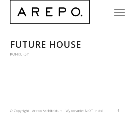
FUTURE HOUSE
KONKURSY
© Copyright -
Arepo Architektura
-
Wykonanie: NeXT-Install